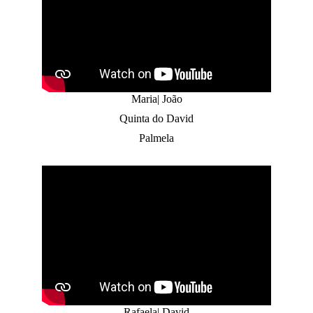
Maria| João
Quinta do David
Palmela
Rafaela| David